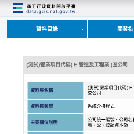
跳
到
主
要
內
資料目錄
開發指
容
區
塊
(測試)營業項目代碼( E 營造及工程業 )查公司
(測試)營業項目代碼( E
資料集名稱
查公司
資料集類型
系統介接程式
公司統一編號、公司名
主要欄位說明
地、公司登記資本額