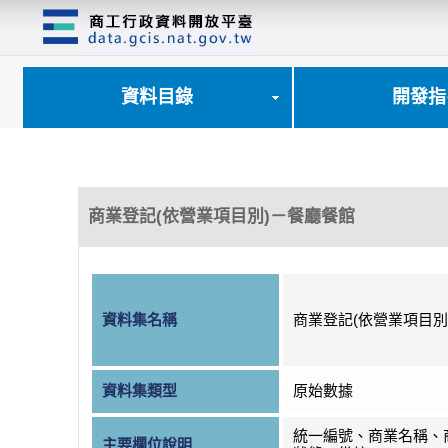
跳
到
主
要
內
資料目錄
開發指
容
區
塊
商業登記(依營業項目別)－餐廳餐館
資料集名稱
商業登記(依營業項目別
資料集類型
原始數據
統一編號、商業名稱、
主要欄位說明