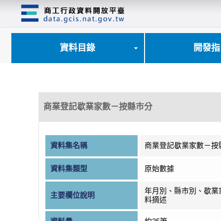
跳
到
主
要
內
資料目錄
開發指
容
區
塊
商業登記歇業家數－按縣市分
資料集名稱
商業登記歇業家數－按
資料集類型
原始數據
年月別、縣市別、歇業
主要欄位說明
料摘述