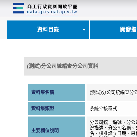
跳
到
主
要
內
資料目錄
開發指
容
區
塊
(測試)分公司統編查分公司資料
資料集名稱
(測試)分公司統編查分
資料集類型
系統介接程式
分公司統一編號、分公
況描述、分公司名稱、
主要欄位說明
名、核准設立日期、最