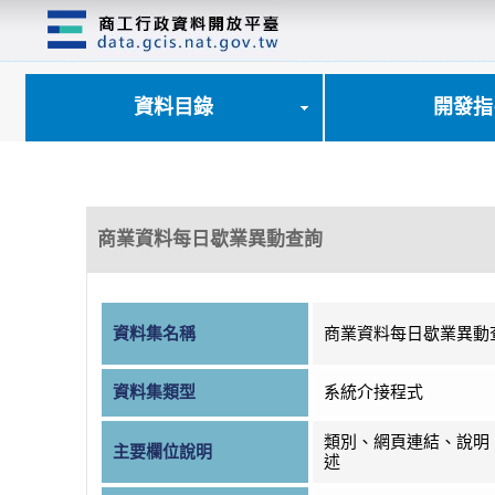
跳
到
主
要
內
資料目錄
開發指
容
區
塊
商業資料每日歇業異動查詢
資料集名稱
商業資料每日歇業異動
資料集類型
系統介接程式
類別、網頁連結、說明
主要欄位說明
述