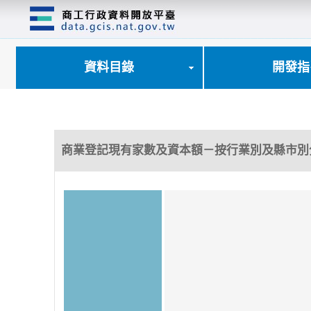
跳
到
主
要
內
資料目錄
開發指
容
區
塊
商業登記現有家數及資本額－按行業別及縣市別