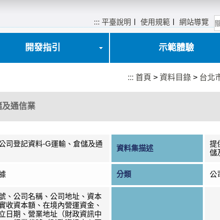
:::
平臺說明
〡
使用規範
〡
網站導覽
開發指引
示範體驗
:::
首頁
>
資料目錄
>
台北
儲及通信業
公司登記資料-G運輸、倉儲及通
提
資料集描述
儲
據
分類
公
號、公司名稱、公司地址、資本
實收資本額、在境內營運資金、
立日期、營業地址（財政資訊中