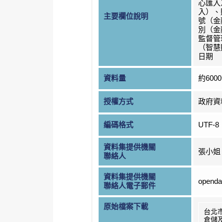
心匯入
入）、
主要欄位說明
號（金
別（金
監督管
（智慧
日期
資料量
約600
授權方式
政府資
編碼格式
UTF-8
資料集提供機關
張小姐
聯絡人
資料集提供機關
openda
聯絡人電子郵件
原始檔案下載
台北
倉儲