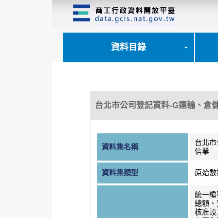
跳
到
主
要
內
資料目錄
容
區
塊
台北市公司登記資料-G運輸、倉
台北市
資料集名稱
信業
資料集類型
原始數
統一編
總額、
核准設