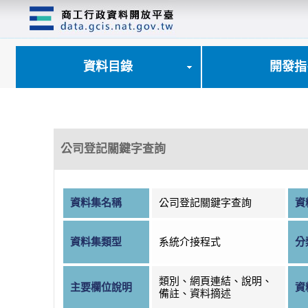
跳
到
主
要
內
資料目錄
開發指
容
區
塊
公司登記關鍵字查詢
資料集名稱
公司登記關鍵字查詢
資
資料集類型
系統介接程式
分
類別、網頁連結、說明、
主要欄位說明
資
備註、資料摘述