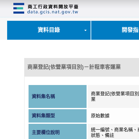
跳
到
主
要
內
資料目錄
開發指
容
區
塊
商業登記(依營業項目別)－計程車客運業
商業登記(依營業項目別
資料集名稱
業
資料集類型
原始數據
統一編號、商業名稱、
主要欄位說明
狀態、備註