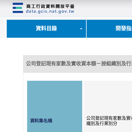
跳
到
主
要
內
資料目錄
開發指
容
區
塊
公司登記現有家數及實收資本額－按組織別及行
公司登記現有家數及實
資料集名稱
織別及行業別分