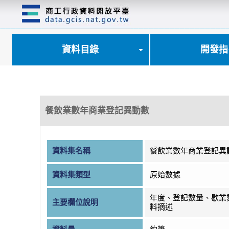
跳
到
主
要
內
資料目錄
開發指
容
區
塊
餐飲業數年商業登記異動數
資料集名稱
餐飲業數年商業登記異
資料集類型
原始數據
年度、登記數量、歇業
主要欄位說明
料摘述