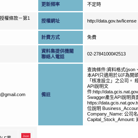
更新頻率
不定時
授權條款－第1
授權網址
http://data.gov.tw/license
計費方式
免費
資料集提供機關
02-27841000#2513
聯絡人電話
查詢條件:資料格式(json
本API只適用於以F為
「核准設立」之公司。 
API說明文
件:http://data.gcis.nat.g
s@gmail.com
備註
Swagger產生API說明
https://data.gcis.nat.go
位說明 Business_Accou
Company_Name: 公司名
Capital_Stock_Amoun
Json
( F零