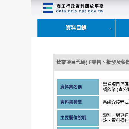
跳
到
主
要
內
資料目錄
容
區
塊
營業項目代碼( F零售、批發及餐飲
營業項目代碼
資料集名稱
餐飲業 )查公
資料集類型
系統介接程式
類別、網頁連
主要欄位說明
註、資料摘述