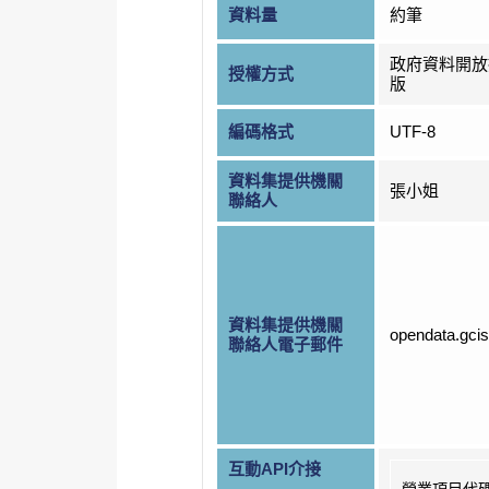
資料量
約筆
政府資料開放
授權方式
版
編碼格式
UTF-8
資料集提供機關
張小姐
聯絡人
資料集提供機關
opendata.gci
聯絡人電子郵件
互動API介接
營業項目代碼