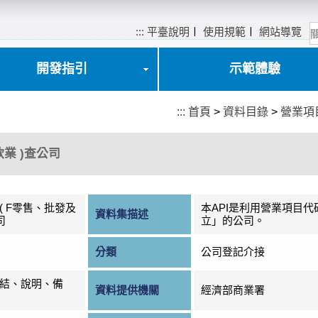
:::
平臺說明
〡
使用規範
〡
網站導覽
開發指引
示範體驗
:::
首頁
>
資料目錄
>
營業項
業 )查公司
( F零售、批發及
本API是利用營業項目
資料集描述
司
立」的公司。
分類
公司登記介接
結、說明、備
資料提供機關
經濟部商業署