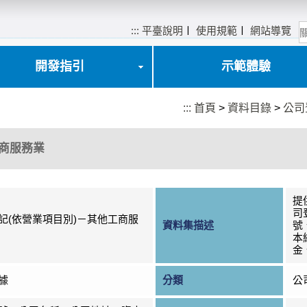
:::
平臺說明
〡
使用規範
〡
網站導覽
開發指引
示範體驗
:::
首頁
>
資料目錄
>
公司
工商服務業
提
司
記(依營業項目別)－其他工商服
資料集描述
號
本
金
據
分類
公