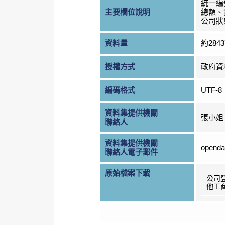
統一編
主要欄位說明
總額、
公司狀
資料量
約284
授權方式
政府資
編碼格式
UTF-8
資料集提供機關
張小姐
聯絡人
資料集提供機關
openda
聯絡人電子郵件
原始檔案下載
公司
他工