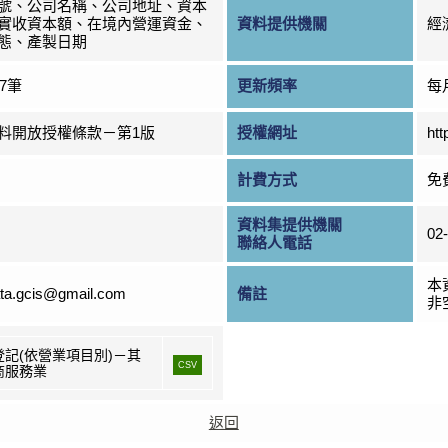
號、公司名稱、公司地址、資本
實收資本額、在境內營運資金、
資料提供機關
經
態、產製日期
37筆
更新頻率
每
料開放授權條款－第1版
授權網址
htt
計費方式
免
資料集提供機關
02
聯絡人電話
本
ta.gcis@gmail.com
備註
非
登記(依營業項目別)－其
CSV
商服務業
返回