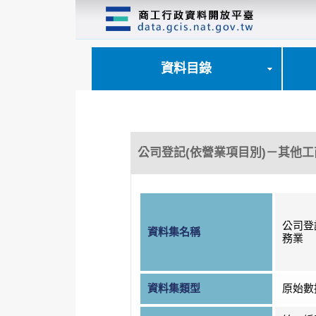
跳
到
主
要
內
資料目錄
容
區
塊
公司登記(依營業項目別)－其他
公司登
資料集名稱
務業
資料集類型
原始數