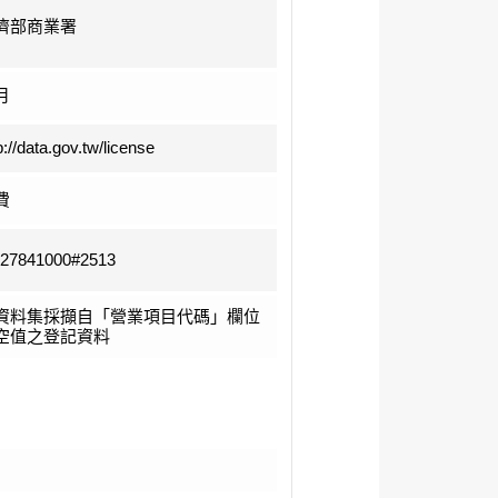
濟部商業署
月
p://data.gov.tw/license
費
-27841000#2513
資料集採擷自「營業項目代碼」欄位
空值之登記資料