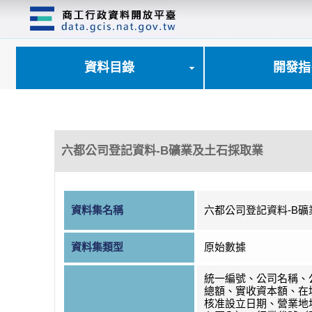
跳
到
主
要
內
資料目錄
開發指
容
區
塊
六都公司登記資料-B礦業及土石採取業
資料集名稱
六都公司登記資料-B
資料集類型
原始數據
統一編號、公司名稱、
總額、實收資本額、在
核准設立日期、營業地