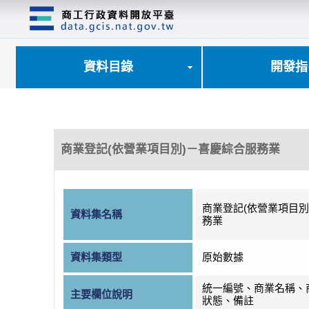
跳
到
主
要
內
資料目錄
開發指
容
區
塊
商業登記(依營業項目別)－喜慶綜合服務業
商業登記(依營業項目別
資料集名稱
務業
資料集類型
原始數據
統一編號、商業名稱、
主要欄位說明
狀態、備註