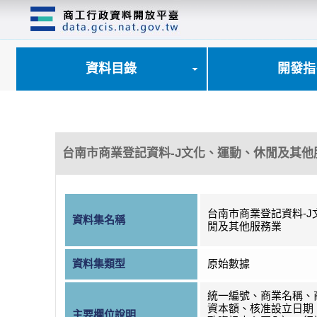
跳
到
主
要
內
資料目錄
開發指
容
區
塊
台南市商業登記資料-J文化、運動、休閒及其他
台南市商業登記資料-J
資料集名稱
閒及其他服務業
資料集類型
原始數據
統一編號、商業名稱、
資本額、核准設立日期
主要欄位說明