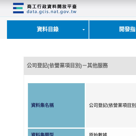
跳
到
主
要
內
資料目錄
開發指
容
區
塊
公司登記(依營業項目別)－其他服務
資料集名稱
公司登記(依營業項目別
資料集類型
原始數據