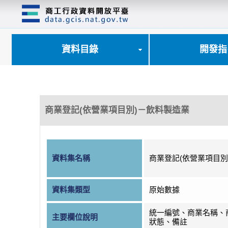
跳
到
主
要
內
資料目錄
開發指
容
區
塊
商業登記(依營業項目別)－飲料製造業
資料集名稱
商業登記(依營業項目別
資料集類型
原始數據
統一編號、商業名稱、
主要欄位說明
狀態、備註