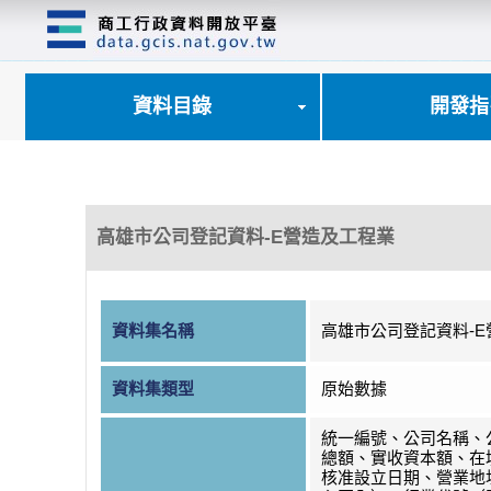
跳
到
主
要
內
資料目錄
開發指
容
區
塊
高雄市公司登記資料-E營造及工程業
資料集名稱
高雄市公司登記資料-
資料集類型
原始數據
統一編號、公司名稱、
總額、實收資本額、在
核准設立日期、營業地