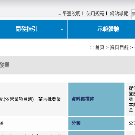
:::
平臺說明
〡
使用規範
〡
網站導覽
開發指引
示範體驗
:::
首頁
>
資料目錄
>
發業
提
登
記(依營業項目別)－茶葉批發業
資料集描述
號
本
金
據
分類
公