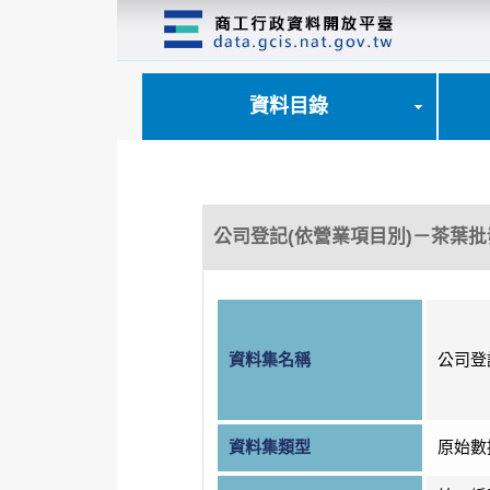
跳
到
主
要
內
資料目錄
容
區
塊
公司登記(依營業項目別)－茶葉批
資料集名稱
公司登
資料集類型
原始數