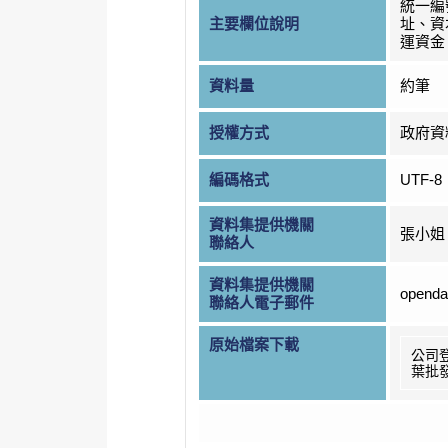
統一編
主要欄位說明
址、資
運資金
資料量
約筆
授權方式
政府資
編碼格式
UTF-8
資料集提供機關
張小姐
聯絡人
資料集提供機關
openda
聯絡人電子郵件
原始檔案下載
公司
葉批