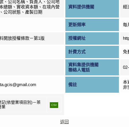
號、公司名稱、負責人、公司地
本總額、實收資本額、在境內營
資料提供機關
經
、公司狀態、產製日期
更新頻率
每
料開放授權條款－第1版
授權網址
htt
計費方式
免
資料集提供機關
02
聯絡人電話
本
ta.gcis@gmail.com
備註
非
登記(依營業項目別)－茶
CSV
發業
返回