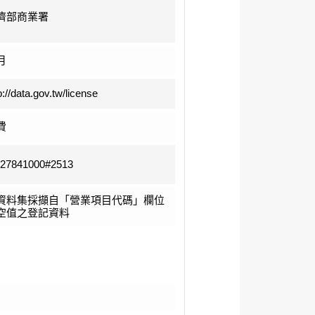
濟部商業署
月
p://data.gov.tw/license
費
-27841000#2513
資料集採擷自「營業項目代碼」欄位
空值之登記資料