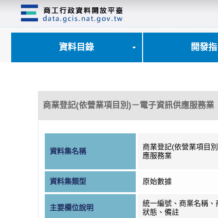
跳
到
主
要
內
資料目錄
開發指
容
區
塊
商業登記(依營業項目別)－電子資訊供應服務業
商業登記(依營業項目別
資料集名稱
應服務業
資料集類型
原始數據
統一編號、商業名稱、
主要欄位說明
狀態、備註