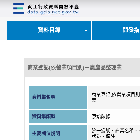
跳
到
主
要
內
資料目錄
開發指
容
區
塊
商業登記(依營業項目別)－農產品整理業
商業登記(依營業項目別
資料集名稱
業
資料集類型
原始數據
統一編號、商業名稱、
主要欄位說明
狀態、備註