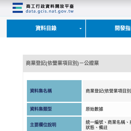
跳
到
主
要
內
資料目錄
開發指
容
區
塊
商業登記(依營業項目別)－公證業
資料集名稱
商業登記(依營業項目別
資料集類型
原始數據
統一編號、商業名稱、
主要欄位說明
狀態、備註