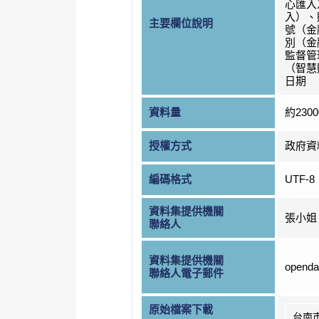
心匯入
入）、
主要欄位說明
號（金
別（金
監督管
（智慧
日期
資料量
約230
授權方式
政府資
編碼格式
UTF-8
資料集提供機關
張小姐
聯絡人
資料集提供機關
openda
聯絡人電子郵件
原始檔案下載
台南