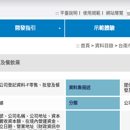
:::
平臺說明
〡
使用規範
〡
網站導覽
開發指引
示範體驗
:::
首頁
>
資料目錄
>
台南
發及餐飲業
公司登記資料-F零售、批發及餐
提
資料集描述
發
據
分類
公
號、公司名稱、公司地址、資本
實收資本額、在境內營運資金、
立日期、營業地址（財政資訊中