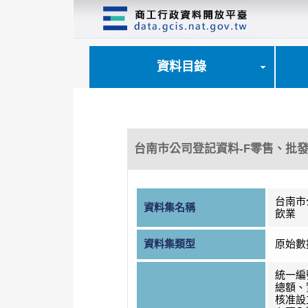
跳
到
主
要
內
資料目錄
容
區
塊
台南市公司登記資料-F零售、批
台南市
資料集名稱
飲業
資料集類型
原始數
統一編
總額、
核准設