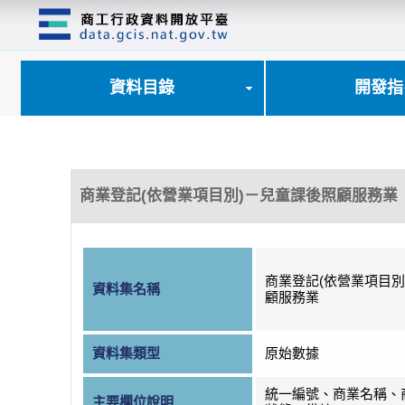
跳
到
主
要
內
資料目錄
開發指
容
區
塊
商業登記(依營業項目別)－兒童課後照顧服務業
商業登記(依營業項目別
資料集名稱
顧服務業
資料集類型
原始數據
統一編號、商業名稱、
主要欄位說明