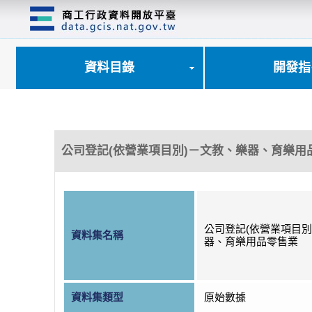
跳
到
主
要
內
資料目錄
開發指
容
區
塊
公司登記(依營業項目別)－文教、樂器、育樂用
公司登記(依營業項目別
資料集名稱
器、育樂用品零售業
資料集類型
原始數據