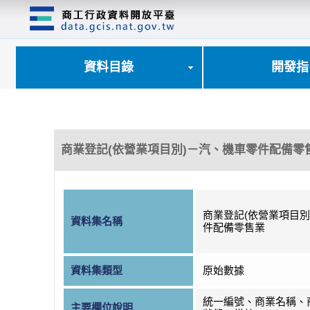
跳
到
主
要
內
資料目錄
開發指
容
區
塊
商業登記(依營業項目別)－汽、機車零件配備零
商業登記(依營業項目別
資料集名稱
件配備零售業
資料集類型
原始數據
統一編號、商業名稱、
主要欄位說明