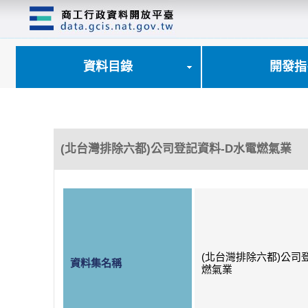
跳
到
主
要
內
資料目錄
開發指
容
區
塊
(北台灣排除六都)公司登記資料-D水電燃氣業
(北台灣排除六都)公司
資料集名稱
燃氣業