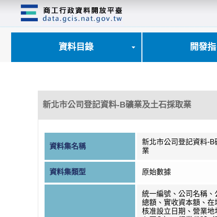
跳
到
主
要
內
資料目錄
開發指
容
區
塊
新北市公司登記資料-B礦業及土石採取業
新北市公司登記資料-
資料集名稱
業
資料集類型
原始數據
統一編號、公司名稱、
總額、實收資本額、在
核准設立日期、營業地