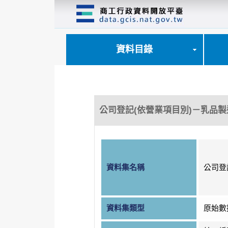
跳
到
主
要
內
資料目錄
容
區
塊
公司登記(依營業項目別)－乳品製
資料集名稱
公司登
資料集類型
原始數