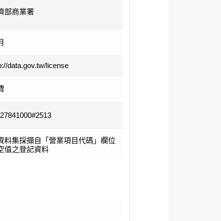
濟部商業署
月
p://data.gov.tw/license
費
-27841000#2513
資料集採擷自「營業項目代碼」欄位
空值之登記資料