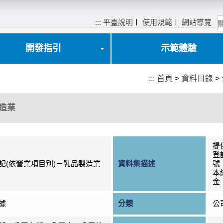
:::
平臺說明
〡
使用規範
〡
網站導覽
開發指引
示範體驗
:::
首頁
>
資料目錄
>
造業
提
登
記(依營業項目別)－乳品製造業
資料集描述
號
本
金
據
分類
公