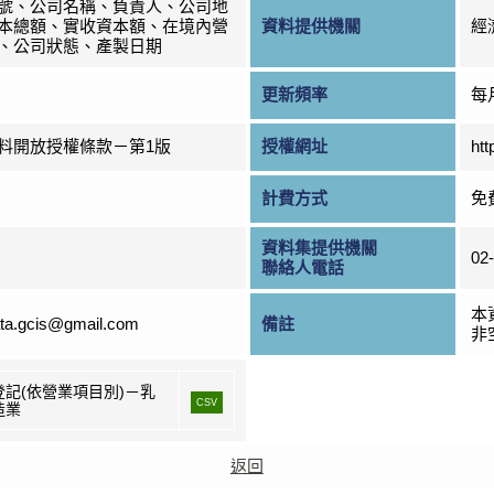
號、公司名稱、負責人、公司地
本總額、實收資本額、在境內營
資料提供機關
經
、公司狀態、產製日期
更新頻率
每
料開放授權條款－第1版
授權網址
htt
計費方式
免
資料集提供機關
02
聯絡人電話
本
ta.gcis@gmail.com
備註
非
登記(依營業項目別)－乳
CSV
造業
返回