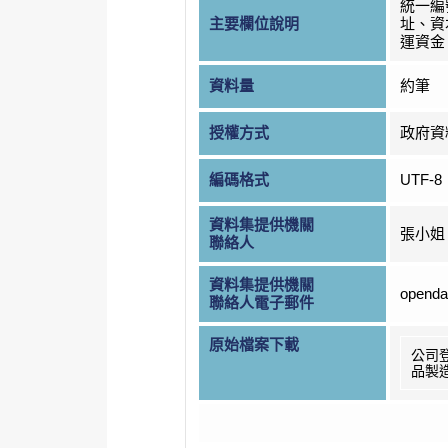
統一編
主要欄位說明
址、資
運資金
資料量
約筆
授權方式
政府資
編碼格式
UTF-8
資料集提供機關
張小姐
聯絡人
資料集提供機關
openda
聯絡人電子郵件
原始檔案下載
公司
品製