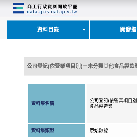
跳
到
主
要
內
資料目錄
開發指
容
區
塊
公司登記(依營業項目別)－未分類其他食品製造
公司登記(依營業項目別
資料集名稱
食品製造業
資料集類型
原始數據