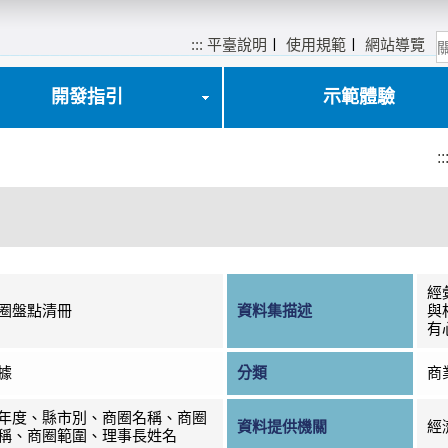
:::
平臺說明
〡
使用規範
〡
網站導覽
開發指引
示範體驗
::
經
圈盤點清冊
資料集描述
與
有
據
分類
商
年度、縣市別、商圈名稱、商圈
資料提供機關
經
稱、商圈範圍、理事長姓名