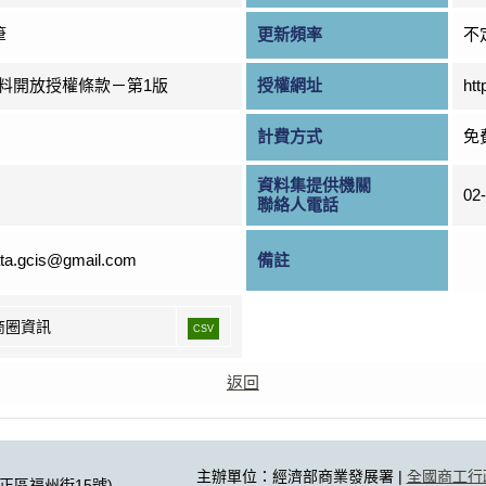
筆
更新頻率
不
料開放授權條款－第1版
授權網址
htt
計費方式
免
資料集提供機關
02
聯絡人電話
ta.gcis@gmail.com
備註
商圈資訊
CSV
返回
主辦單位：經濟部商業發展署 |
全國商工行
中正區福州街15號)