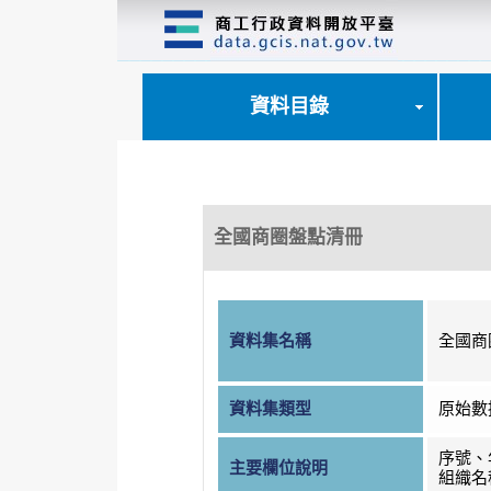
跳
到
主
要
內
資料目錄
容
區
塊
全國商圈盤點清冊
資料集名稱
全國商
資料集類型
原始數
序號、
主要欄位說明
組織名