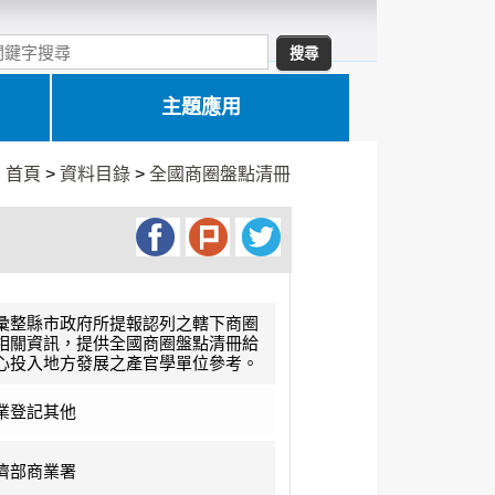
主題應用
:
首頁
>
資料目錄
>
全國商圈盤點清冊
彙整縣市政府所提報認列之轄下商圈
相關資訊，提供全國商圈盤點清冊給
心投入地方發展之產官學單位參考。
業登記其他
濟部商業署