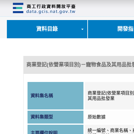
跳
到
主
要
內
資料目錄
開發指
容
區
塊
商業登記(依營業項目別)－寵物食品及其用品批
商業登記(依營業項目別
資料集名稱
其用品批發業
資料集類型
原始數據
統一編號、商業名稱、
主要欄位說明