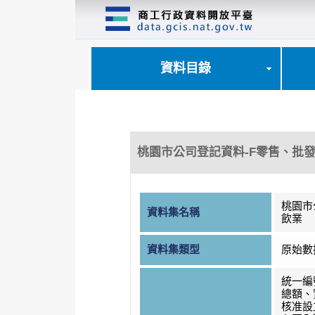
跳
到
主
要
內
資料目錄
容
區
塊
桃園市公司登記資料-F零售、批
桃園市
資料集名稱
飲業
資料集類型
原始數
統一編
總額、
核准設