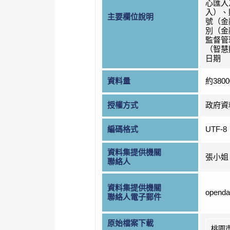
心匯入
入）、
主要欄位說明
號（金
別（金
監督管
（智慧
日期
資料量
約380
授權方式
政府資
編碼格式
UTF-8
資料集提供機關
張小姐
聯絡人
資料集提供機關
openda
聯絡人電子郵件
原始檔案下載
桃園