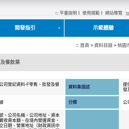
:::
平臺說明
〡
使用規範
〡
網站導覽
開發指引
示範體驗
:::
首頁
>
資料目錄
>
桃園
發及餐飲業
公司登記資料-F零售、批發及餐
提
資料集描述
發
據
分類
公
號、公司名稱、公司地址、資本
實收資本額、在境內營運資金、
立日期、營業地址（財政資訊中