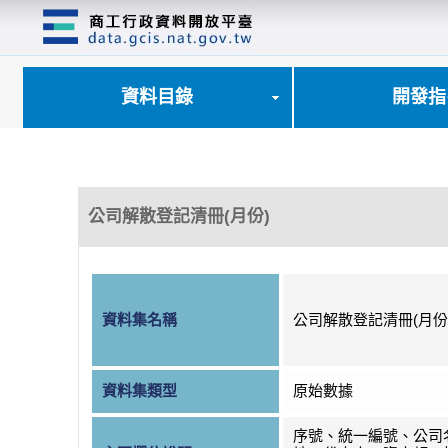
跳
到
主
要
內
資料目錄
開發指
容
區
塊
公司解散登記清冊(月份)
資料集名稱
公司解散登記清冊(月份
資料集類型
原始數據
序號、統一編號、公司