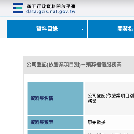
跳
到
主
要
內
資料目錄
開發指
容
區
塊
公司登記(依營業項目別)－殯葬禮儀服務業
公司登記(依營業項目別
資料集名稱
務業
資料集類型
原始數據