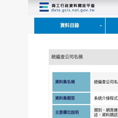
跳
到
主
要
內
資料目錄
容
區
塊
統編查公司名稱
資料集名稱
統編查公司名
資料集類型
系統介接程式
類別、網頁連
主要欄位說明
註、資料摘述