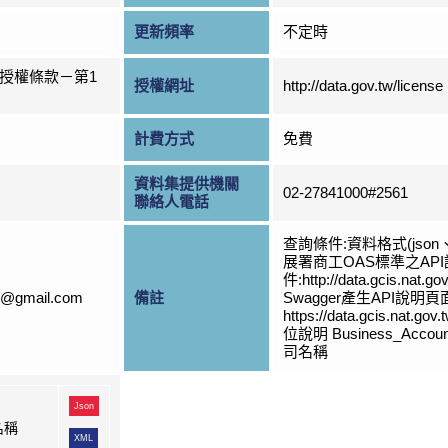
更新頻率
不定時
授權條款－第1
授權網址
http://data.gov.tw/license
計費方式
免費
資料集提供機關
02-27841000#2561
聯絡人電話
查詢條件:資料格式(jso
展署商工OAS標準之AP
件:http://data.gcis.nat.g
s@gmail.com
備註
Swagger產生API說明
https://data.gcis.nat.go
位說明 Business_Accoun
司名稱
Json
名稱
XML