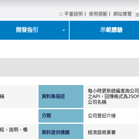
:::
平臺說明
〡
使用規範
〡
網站導覽
開發指引
示範體驗
每小時更新統編查詢公司
稱
資料集描述
之API，回傳格式為JS
公司名稱
分類
公司登記介接
結、說明、備
資料提供機關
經濟部商業署