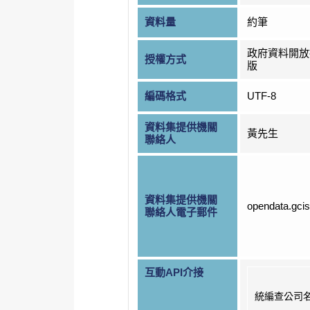
資料量
約筆
政府資料開放
授權方式
版
編碼格式
UTF-8
資料集提供機關
黃先生
聯絡人
資料集提供機關
opendata.gci
聯絡人電子郵件
互動API介接
統編查公司