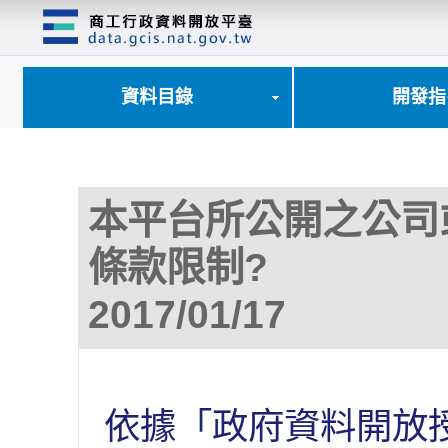
跳
到
主
要
內
資料目錄
開發指
容
區
塊
本平台所公開之公司
條款限制?
2017/01/17
依據「政府資料開放