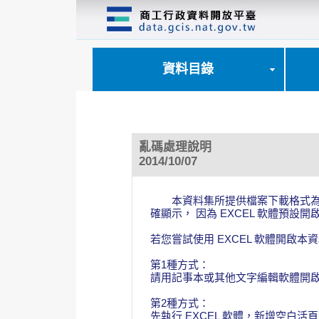
跳
到
主
要
內
資料目錄
容
區
塊
亂碼處理說明
2014/10/07
本資料集所提供檔案下載格式為 CS
確顯示， 因為 EXCEL 軟體預設
若您嘗試使用 EXCEL 軟體開啟
第1種方式：
請用記事本或其他文字編輯軟體開啟該C
第2種方式：
先執行 EXCEL 軟體，新增空白