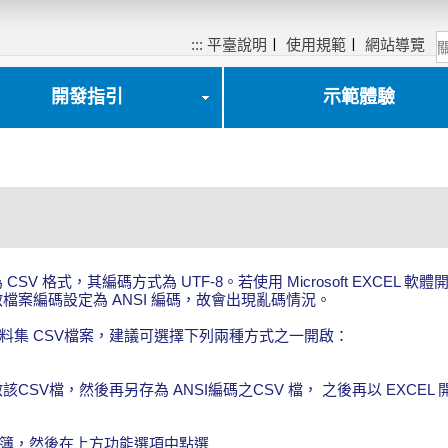
:::
平臺說明
〡
使用規範
〡
網站導覽
開發指引
示範體驗
V 格式，其編碼方式為 UTF-8。若使用 Microsoft EXCEL 
開啟檔案編碼設定為 ANSI 編碼，故會出現亂碼情況。
本資料集 CSV檔案，建議可選擇下列兩種方式之一開啟：
SV檔，然後再另存為 ANSI編碼之CSV 檔， 之後再以 EXCEL
活頁簿，然後在上方功能選項中點選