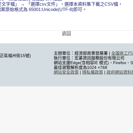
從文字檔」 → 「選擇csv文件」，選擇本資料集下載之CSV檔，
式為 65001:Unicode(UTF-8)即可。
返回
主辦單位：經濟部商業發展署 |
全國商工行
中正區福州街15號)
執行單位：宏碁資訊服務股份有限公司
網站支援Edge(含相容IE 模式)、Firefox、Sa
最佳瀏覽解析度為1024 ×768
網站安全政策
|
隱私權政策
|
政府網站資料