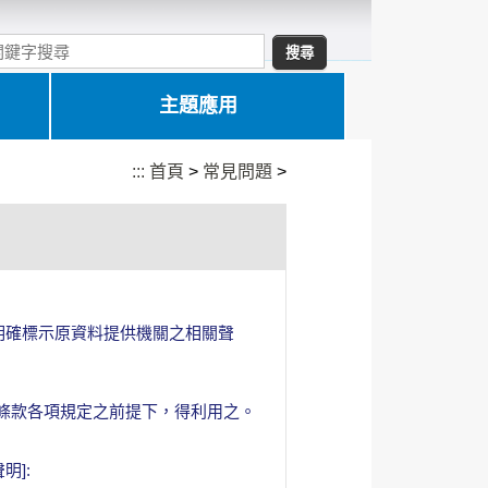
主題應用
:::
首頁
>
常見問題
>
明確標示原資料提供機關之相關聲
於遵守本條款各項規定之前提下，得利用之。
明]: