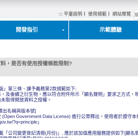
:::
平臺說明
〡
使用規範
〡
網站導覽
開發指引
示範體驗
料，是否有使用授權條款限制?
版」第三條、課予義務第2款規範如下:
料，及後續之衍生物，應以符合附件所示「顯名聲明」要求之方式，
始未取得開放資料之授權。
料釋出名稱與版本號]
en Government Data License) 進行公眾釋出，使用者
tw/?q=principle」
日下載「公司變更登記清冊(月份)」, 應於該加值應用服務提供如下[顯名聲