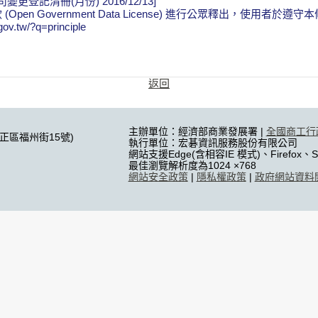
變更登記清冊(月份) 2016/12/13]
en Government Data License) 進行公眾釋出，使用者
tw/?q=principle
返回
主辦單位：經濟部商業發展署 |
全國商工行
中正區福州街15號)
執行單位：宏碁資訊服務股份有限公司
網站支援Edge(含相容IE 模式)、Firefox、Sa
最佳瀏覽解析度為1024 ×768
網站安全政策
|
隱私權政策
|
政府網站資料