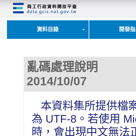
跳
到
主
要
內
資料目錄
開發指
容
區
塊
亂碼處理說明
2014/10/07
本資料集所提供檔案
為 UTF-8。若使用 Mi
時，會出現中文無法正確