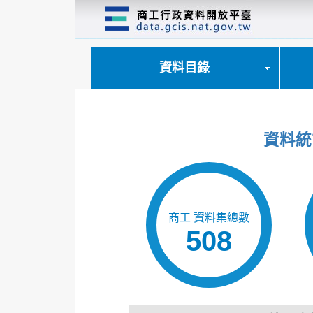
跳
到
主
要
內
資料目錄
容
區
塊
資料統
商工 資料集總數
508