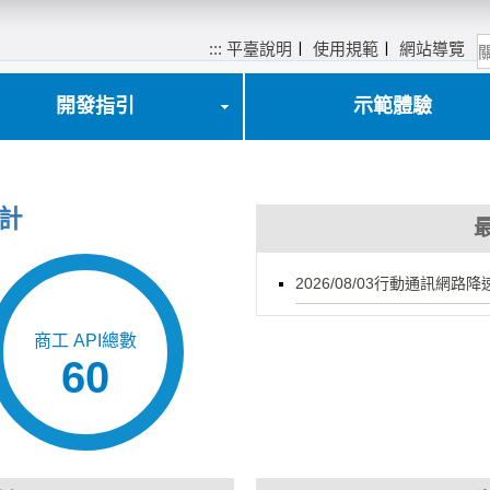
:::
平臺說明
〡
使用規範
〡
網站導覽
開發指引
示範體驗
計
2026/08/03行動通訊網路
商工 API總數
60