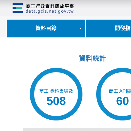
跳
到
主
要
內
資料目錄
開發指
容
區
塊
資料統計
商工 資料集總數
商工 API
508
60