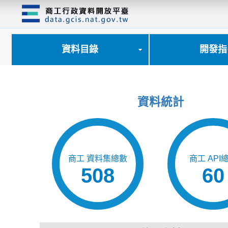
跳
到
主
要
內
資料目錄
開發指
容
區
塊
資料統計
商工 資料集總數
商工 API
508
60