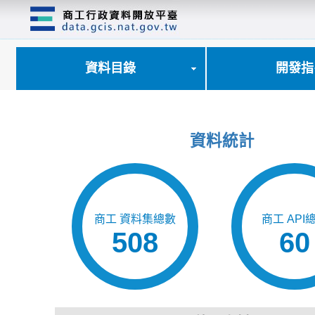
跳
到
主
要
內
資料目錄
開發指
容
區
塊
資料統計
商工 資料集總數
商工 API
508
60